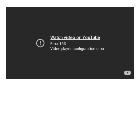
REXP DotJs 2020
Nous vous proposons un retour sur notre
participation à DotJs 2019 à Paris. Au programme : *