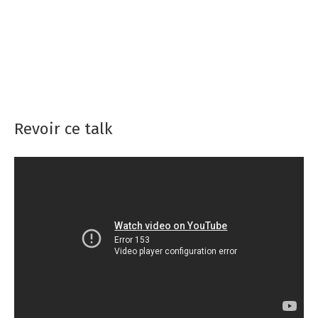
présentation de l’événement * retour sur les
conférences * points d'attentions sur nos coup de
cœur
_Anthony_Pena
,
AdrienLASSELLE
Revoir ce talk