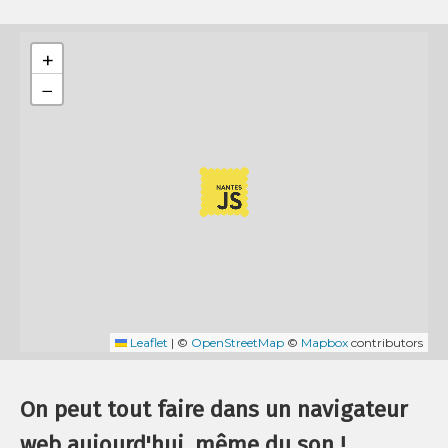
+
−
Leaflet
|
©
OpenStreetMap
©
Mapbox
contributors
On peut tout faire dans un navigateur
web aujourd'hui, même du son !