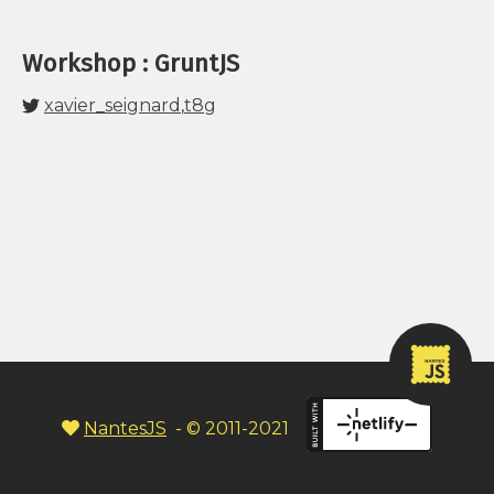
Workshop : GruntJS
xavier_seignard
,
t8g
NantesJS
- © 2011-2021